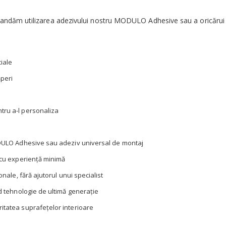
omandăm utilizarea adezivului nostru MODULO Adhesive sau a oricărui 
ciale
ăperi
tru a-l personaliza
MODULO Adhesive sau adeziv universal de montaj
e cu experiență minimă
onale, fără ajutorul unui specialist
nd tehnologie de ultimă generație
itatea suprafețelor interioare