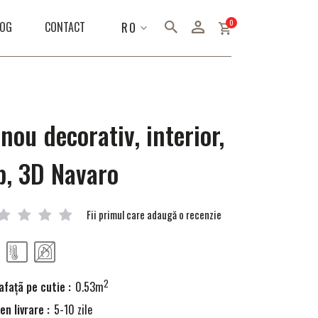
articole
0
LIMBA
LOG
CONTACT
RO
nou decorativ, interior,
b, 3D Navaro
Fii primul care adaugă o recenzie
2
faţã pe cutie :
0.53m
n livrare :
5-10 zile