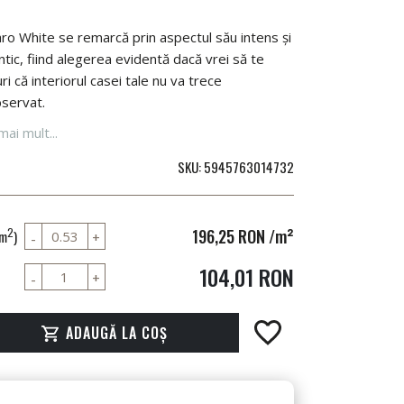
ro White se remarcă prin aspectul său intens și
tic, fiind alegerea evidentă dacă vrei să te
ri că interiorul casei tale nu va trece
servat.
mai mult...
SKU
5945763014732
196,25 RON
/m²
2
(m
)
104,01 RON
ADAUGĂ LA COȘ