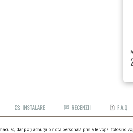
INSTALARE
RECENZII
F.A.Q
maculat, dar poți adăuga o notă personală prin a le vopsi folosind vop