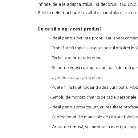
infinite de a le adapta stilului și decorului tău unic.
Pentru cele mai bune rezultate la instalare, rec
De ce să alegi acest produs?
- Ideal pentru locuințe proprii sau spații comer
- Transformă rapid și ușor aspectul oricărei înc
- Exclusiv pentru uz interior
- Se poate vopsi cu vopsea pe bază de apă pen
- Ușor de curățat și întreținut
- Poate fi instalat folosind adezivul nostru 
- Simplu de montat, chiar și de către personal
- Ideal pentru proiecte DIY, cu rezultate profesi
- Confecționat din materiale de calitate folosi
- Greutate redusă, se monteaza direct pe major