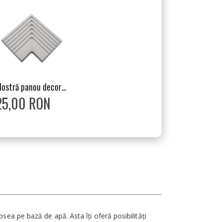
Mostră panou decorativ, interior, alb, 3D Navaro
25,00 RON
sea pe bază de apă. Asta îți oferă posibilități