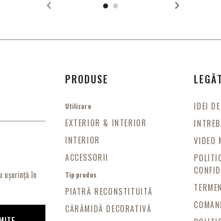
PRODUSE
LEGĂ
IDEI D
Utilizare
EXTERIOR & INTERIOR
INTREB
INTERIOR
VIDEO 
ACCESSORII
POLITI
CONFID
 ușurință în
Tip produs
TERMEN
PIATRĂ RECONSTITUITĂ
COMAND
CĂRĂMIDĂ DECORATIVĂ
MITE