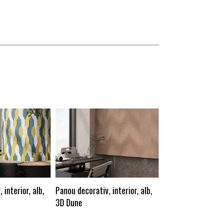
Panou decorativ, 
3D Lynx
 interior, alb,
Panou decorativ, interior, alb,
3D Dune