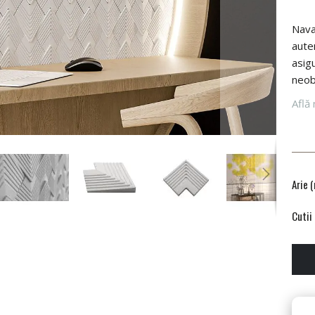
Nava
auten
asigu
neob
Află 
Arie 
Cutii