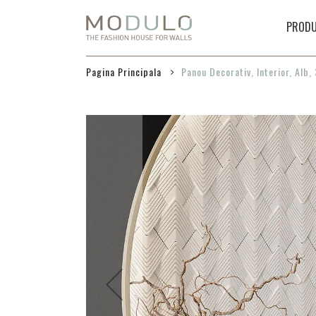
Mergeti
la
PRODU
Continut
Pagina Principala
Panou Decorativ, Interior, Alb,
Skip
to
the
end
of
the
images
gallery