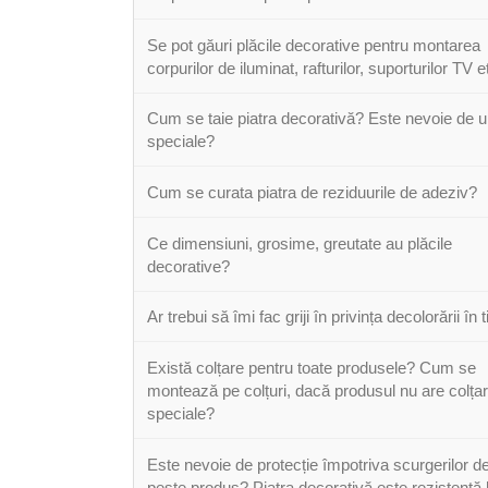
Se pot găuri plăcile decorative pentru montarea
corpurilor de iluminat, rafturilor, suporturilor TV e
Cum se taie piatra decorativă? Este nevoie de u
speciale?
Cum se curata piatra de reziduurile de adeziv?
Ce dimensiuni, grosime, greutate au plăcile
decorative?
Ar trebui să îmi fac griji în privința decolorării în
Există colțare pentru toate produsele? Cum se
montează pe colțuri, dacă produsul nu are colța
speciale?
Este nevoie de protecție împotriva scurgerilor d
peste produs? Piatra decorativă este rezistentă 