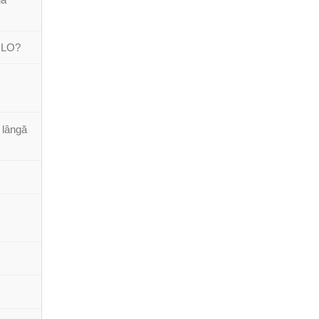
DULO?
 lângă