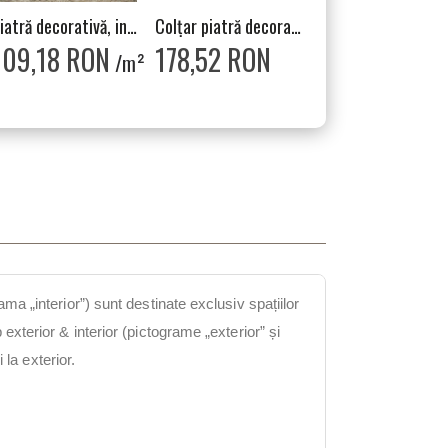
Piatră decorativă, interior, bej, Cote Mur
Colțar piatră decorativă, interior, bej, Cote Mur
109,18 RON
178,52 RON
/m²
ama „interior”) sunt destinate exclusiv spațiilor
exterior & interior (pictograme „exterior” și
i la exterior.