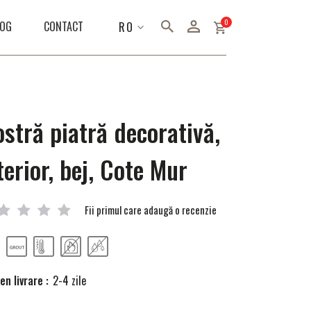
articole
0
LIMBA
LOG
CONTACT
RO
stră piatră decorativă,
terior, bej, Cote Mur
Fii primul care adaugă o recenzie
n livrare :
2-4 zile