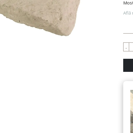
Most
Află 