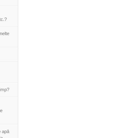
tc.?
nelte
 timp?
re
e apă
la