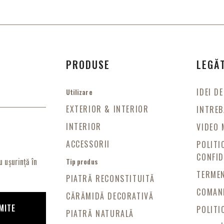
PRODUSE
LEGĂ
IDEI D
Utilizare
EXTERIOR & INTERIOR
INTREB
INTERIOR
VIDEO 
ACCESSORII
POLITI
CONFID
 ușurință în
Tip produs
TERMEN
PIATRĂ RECONSTITUITĂ
COMAND
CĂRĂMIDĂ DECORATIVĂ
MITE
POLITI
PIATRĂ NATURALĂ