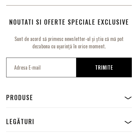
NOUTATI SI OFERTE SPECIALE EXCLUSIVE
Sunt de acord să primesc newsletter-ul și știu că mă pot
dezabona cu ușurință în orice moment.
I
n
TRIMITE
s
c
r
i
e
PRODUSE
t
i
-
v
LEGĂTURI
a
l
a