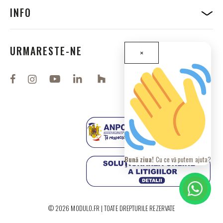
B
INFO
u
l
e
t
URMARESTE-NE
×
i
n
e
l
e
n
o
a
s
t
r
e
Bună ziua!
Cu ce vă putem ajuta?
i
n
f
o
r
© 2026 MODULO.FR | TOATE DREPTURILE REZERVATE
m