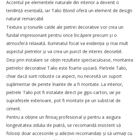
Accentul pe elementele naturale din interior a devenit o
tendință esențială, iar Talio Blond oferă un element de design
natural remarcabil.
Textura și tonurile calde ale pietrei decorative vor crea un
fundal impresionant pentru orice încăpere precum și o
atmosferă relaxată. Iluminatul focal va evidenția și mai mult
aspectul pietrelor și va crea un punct de interes deosebit.
Deși prin instalare se obțin rezultate spectaculoase, montarea
pietrelor decorative Talio este foarte ușoară. Pietrele Talio,
chiar dacă sunt robuste ca aspect, nu necesită un suport
suplimentar de perete înainte de a fi montate. La interior,
pietrele Talio pot fi instalate direct pe gips-carton, iar pe
suprafețele exterioare, pot fi montate pe un substrat de
ciment.
Pentru a obține un finisaj profesional și pentru a asigura
longevitatea zidului de piatră, se recomandă insistent să
folosiți doar accesoriile și adezivii recomandați și să urmați cu