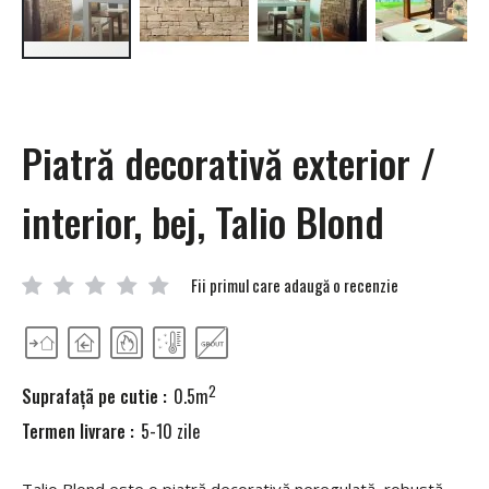
Skip
to
the
beginning
Piatră decorativă exterior /
of
the
images
interior, bej, Talio Blond
gallery
Fii primul care adaugă o recenzie
2
Suprafaţã pe cutie :
0.5m
Termen livrare :
5-10 zile