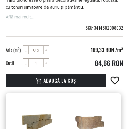
Talio Blond este o piatră decorativă neregulată, robustă,
cu tonuri uimitoare de auriu și pământiu.
Află mai mult...
SKU
3414502008032
169,33 RON
/m²
2
Arie (m
)
84,66 RON
Cutii
ADAUGĂ LA COȘ