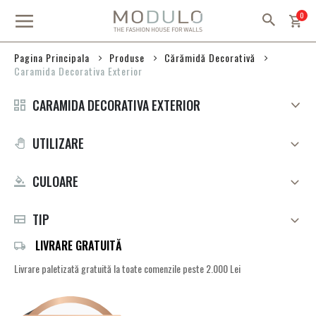
Mergeti
arti
0
la
Continut
Produse
Cărămidă Decorativă
Pagina Principala
Caramida Decorativa Exterior
CARAMIDA DECORATIVA EXTERIOR
UTILIZARE
CULOARE
TIP
LIVRARE GRATUITĂ
Livrare paletizată gratuită la toate comenzile peste 2.000 Lei