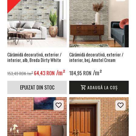
Cărămidă decorativă, exterior /
Cărămidă decorativă, exterior /
interior, alb, Breda Dirty White
interior, bej, Amstel Cream
/m²
/m²
64,43 RON
184,95 RON
153,49 RON
/m²
EPUIZAT DIN STOC
ADAUGĂ LA COȘ