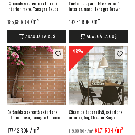
Cărămida aparentă exterior /
Cărămida aparentă exterior /
interior, maro, Tanagra Taupe
interior, maro, Tanagra Brown
/m²
/m²
185,68 RON
192,51 RON
ADAUGĂ LA COȘ
ADAUGĂ LA COȘ
-48%
Cărămida aparentă exterior /
Cărămidă decorativă, exterior /
interior, roșu, Tanagra Caramel
interior, bej, Chester Beige
/m²
/m²
177,42 RON
61,71 RON
119,00 RON
/m²