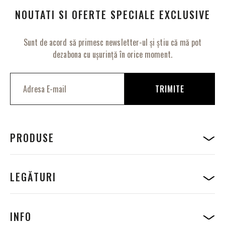
NOUTATI SI OFERTE SPECIALE EXCLUSIVE
Sunt de acord să primesc newsletter-ul și știu că mă pot
dezabona cu ușurință în orice moment.
I
n
TRIMITE
s
c
r
i
e
PRODUSE
t
i
-
v
LEGĂTURI
a
l
a
B
INFO
u