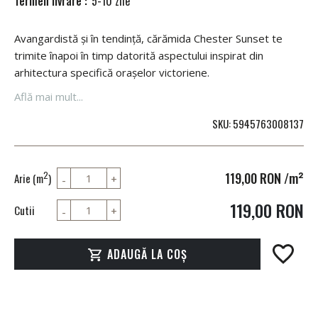
Termen livrare :
5-10 zile
Avangardistă și în tendință, cărămida Chester Sunset te
trimite înapoi în timp datorită aspectului inspirat din
arhitectura specifică orașelor victoriene.
Află mai mult...
SKU
5945763008137
119,00 RON
/m²
2
Arie (m
)
119,00 RON
Cutii
ADAUGĂ LA COȘ