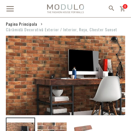
Mergeti
arti
0
la
Continut
Pagina Principala
Cărămidă Decorativă Exterior / Interior, Roșu, Chester Sunset
Skip
to
the
end
of
the
images
gallery