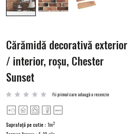
Skip
to
the
beginning
Cărămidă decorativă exterior
of
the
images
/ interior, roșu, Chester
gallery
Sunset
Fii primul care adaugă o recenzie
2
Suprafaţã pe cutie :
1m