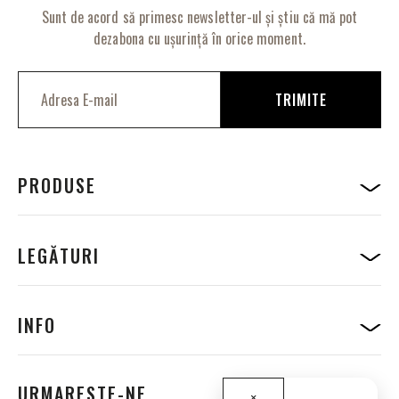
Sunt de acord să primesc newsletter-ul și știu că mă pot
dezabona cu ușurință în orice moment.
I
n
TRIMITE
s
c
r
i
e
PRODUSE
t
i
-
v
LEGĂTURI
a
l
a
B
INFO
u
l
e
t
URMARESTE-NE
×