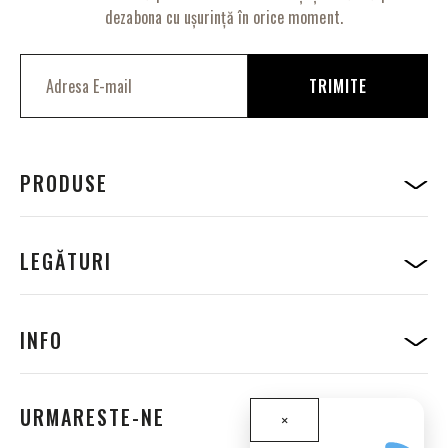
dezabona cu ușurință în orice moment.
I
n
TRIMITE
s
c
r
i
e
PRODUSE
t
i
-
v
LEGĂTURI
a
l
a
B
INFO
u
l
e
t
URMARESTE-NE
×
i
n