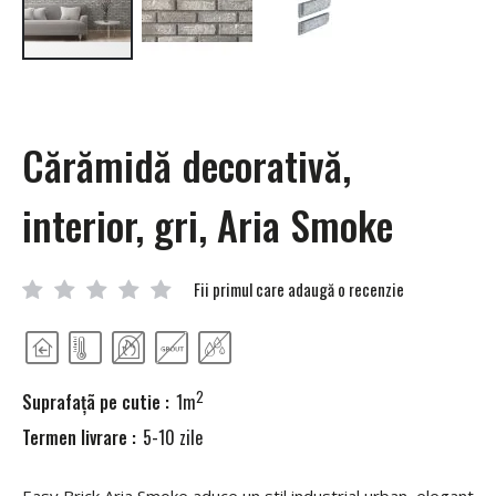
Skip
to
the
beginning
Cărămidă decorativă,
of
the
images
interior, gri, Aria Smoke
gallery
Fii primul care adaugă o recenzie
2
Suprafaţã pe cutie :
1m
Termen livrare :
5-10 zile