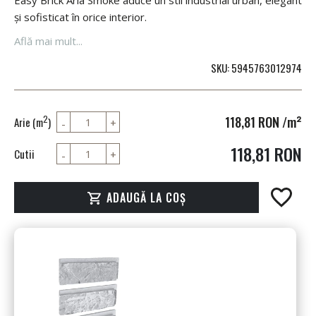
Easy Brick Aria Smoke aduce un stil industrial urban, elegant
și sofisticat în orice interior.
Află mai mult...
SKU
5945763012974
118,81 RON
/m²
2
Arie (m
)
118,81 RON
Cutii
ADAUGĂ LA COȘ