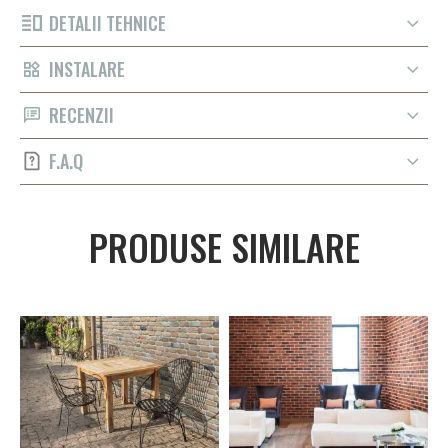
DETALII TEHNICE
INSTALARE
RECENZII
F.A.Q
PRODUSE SIMILARE
C