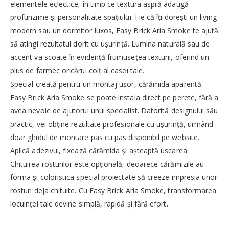
elementele eclectice, în timp ce textura aspră adaugă
profunzime și personalitate spațiului. Fie că îți dorești un living
modern sau un dormitor luxos, Easy Brick Aria Smoke te ajută
să atingi rezultatul dorit cu ușurință. Lumina naturală sau de
accent va scoate în evidență frumusețea texturii, oferind un
plus de farmec oricărui colț al casei tale.
Special creată pentru un montaj ușor, cărămida aparentă
Easy Brick Aria Smoke se poate instala direct pe perete, fără a
avea nevoie de ajutorul unui specialist. Datorită designului său
practic, vei obține rezultate profesionale cu ușurință, urmând
doar ghidul de montare pas cu pas disponibil pe website.
Aplică adezivul, fixează cărămida și așteaptă uscarea.
Chituirea rosturilor este opțională, deoarece cărămizile au
forma și coloristica special proiectate să creeze impresia unor
rosturi deja chituite. Cu Easy Brick Aria Smoke, transformarea
locuinței tale devine simplă, rapidă și fără efort.