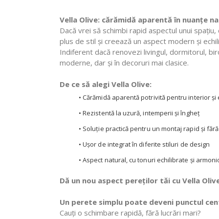
Vella Olive: cărămidă aparentă în nuanțe na
Dacă vrei să schimbi rapid aspectul unui spațiu,
plus de stil și creează un aspect modern și echil
Indiferent dacă renovezi livingul, dormitorul, bir
moderne, dar și în decoruri mai clasice.
De ce să alegi Vella Olive:
• Cărămidă aparentă potrivită pentru interior și 
• Rezistentă la uzură, intemperii și îngheț
• Soluție practică pentru un montaj rapid și fără
• Ușor de integrat în diferite stiluri de design
• Aspect natural, cu tonuri echilibrate și armon
Dă un nou aspect pereților tăi cu Vella Oli
Un perete simplu poate deveni punctul centr
Cauți o schimbare rapidă, fără lucrări mari?