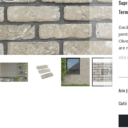
Supra
Terme
Dacă 
pent
Olive
are 
Află 
Arie 
Cutii