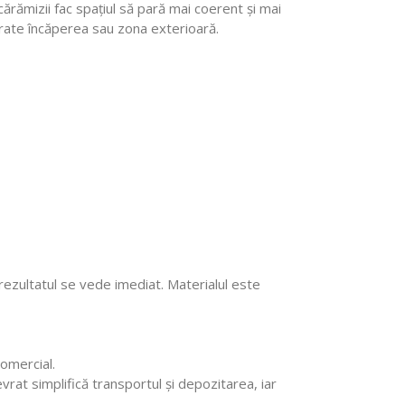
rămizii fac spațiul să pară mai coerent și mai
arate încăperea sau zona exterioară.
r rezultatul se vede imediat. Materialul este
omercial.
vrat simplifică transportul și depozitarea, iar