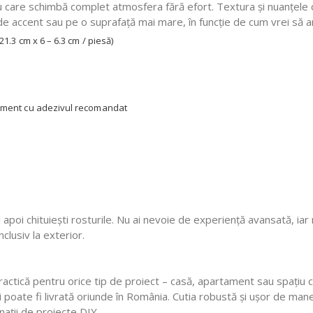
 care schimbă complet atmosfera fără efort. Textura și nuanțele că
 de accent sau pe o suprafață mai mare, în funcție de cum vrei să 
21.3 cm x 6 – 6.3 cm / piesă)
 ciment cu adezivul recomandat
i apoi chituiești rosturile. Nu ai nevoie de experiență avansată, ia
nclusiv la exterior.
actică pentru orice tip de proiect – casă, apartament sau spațiu c
și poate fi livrată oriunde în România. Cutia robustă și ușor de mane
nații de proiecte DIY.